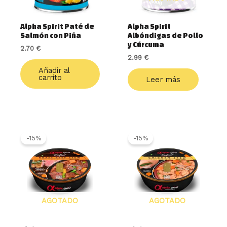
Alpha Spirit Paté de
Alpha Spirit
Salmón con Piña
Albóndigas de Pollo
y Cúrcuma
2.70
€
2.99
€
Añadir al
carrito
Leer más
El
El
El
El
precio
precio
precio
precio
-15%
-15%
original
actual
original
actual
era:
es:
era:
es:
3.50 €.
2.99 €.
3.50 €.
2.99 €.
AGOTADO
AGOTADO