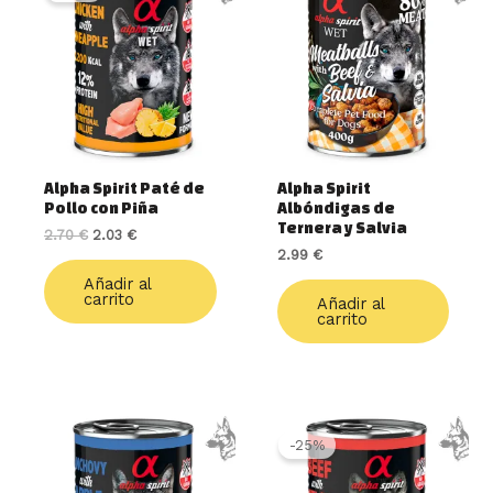
era:
es:
2.70 €.
2.03 €.
Alpha Spirit Paté de
Alpha Spirit
Pollo con Piña
Albóndigas de
Ternera y Salvia
2.70
€
2.03
€
2.99
€
Añadir al
carrito
Añadir al
carrito
El
El
precio
precio
-25%
original
actual
era:
es: