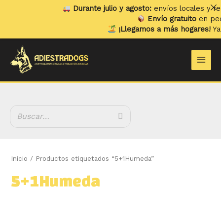
Ir
Durante julio y agosto:
envíos locales y recogi
al
Envío gratuito
en pedidos
contenido
¡Llegamos a más hogares!
Ya env
B
Main
u
Men
s
c
a
r
Inicio
/ Productos etiquetados “5+1Humeda”
5+1Humeda