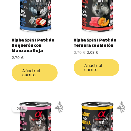
2.70 €.
2.03 €.
Alpha Spirit Paté de
Alpha Spirit Paté de
Boquerón con
Ternera con Melón
Manzana Roja
2.70
€
2.03
€
2.70
€
Añadir al
carrito
Añadir al
carrito
El
El
precio
precio
-25%
original
actual
era:
es:
2.70 €.
2.03 €.