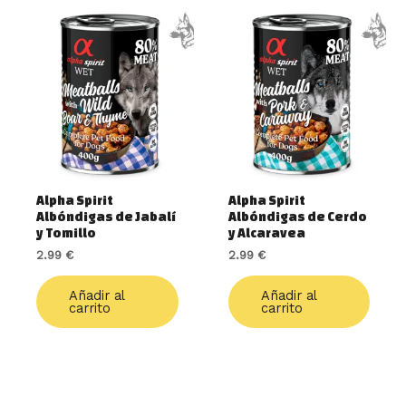
Alpha Spirit
Alpha Spirit
Albóndigas de Jabalí
Albóndigas de Cerdo
y Tomillo
y Alcaravea
2.99
€
2.99
€
Añadir al
Añadir al
carrito
carrito