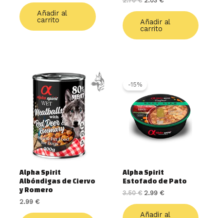
2.70
€
2.03
€
Añadir al
carrito
Añadir al
carrito
El
El
precio
precio
-15%
original
actual
era:
es:
3.50 €.
2.99 €.
Alpha Spirit
Alpha Spirit
Albóndigas de Ciervo
Estofado de Pato
y Romero
3.50
€
2.99
€
2.99
€
Añadir al