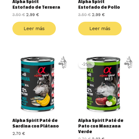
Alpha Spirit
Alpha Spirit
Estofado de Ternera
Estofado de Pollo
3.50
€
2.99
€
3.50
€
2.99
€
Leer más
Leer más
El
El
precio
precio
-25%
original
actual
era:
es:
2.70 €.
2.03 €.
Alpha Spirit Paté de
Alpha Spirit Paté de
Sardina con Plátano
Pato con Manzana
Verde
2.70
€