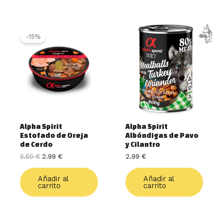
El
El
precio
precio
-15%
original
actual
era:
es:
3.50 €.
2.99 €.
Alpha Spirit
Alpha Spirit
Estofado de Oreja
Albóndigas de Pavo
de Cerdo
y Cilantro
3.50
€
2.99
€
2.99
€
Añadir al
Añadir al
carrito
carrito