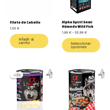
opcio
se
pued
elegir
Alpha Spirit Semi
Filete de Caballo
en
Húmedo Wild Fish
1.50
€
la
1.99
€
-
55.99
€
págin
de
Añadir al
carrito
Seleccionar
produ
opciones
El
El
precio
precio
-25%
-25%
original
actual
era:
es:
2.70 €.
2.03 €.
AGOTADO