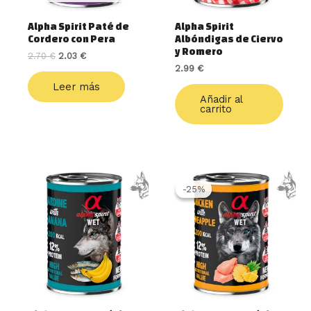
Alpha Spirit Paté de
Alpha Spirit
Cordero con Pera
Albóndigas de Ciervo
y Romero
2.70
€
2.03
€
2.99
€
Leer más
Añadir al
carrito
El
El
precio
precio
-25%
-25%
original
actual
era:
es:
2.70 €.
2.03 €.