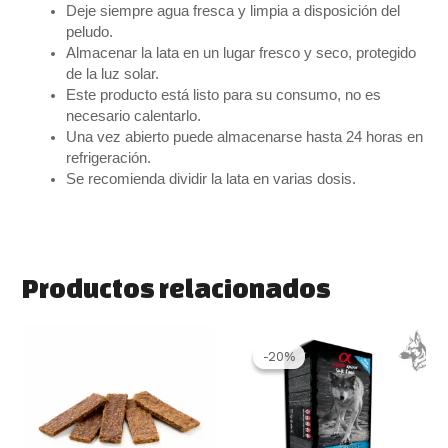
Deje siempre agua fresca y limpia a disposición del
peludo.
Almacenar la lata en un lugar fresco y seco, protegido
de la luz solar.
Este producto está listo para su consumo, no es
necesario calentarlo.
Una vez abierto puede almacenarse hasta 24 horas en
refrigeración.
Se recomienda dividir la lata en varias dosis.
Productos relacionados
Rango
Este
de
produ
-20%
-20%
precios:
tiene
desde
múlti
1.99 €
varia
hasta
55.99 €
Las