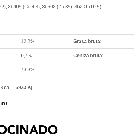
2), 3b405 (Cu:4,3), 3b603 (Zn:35), 3b201 (I:0.5).
12,2%
Grasa bruta:
0,7%
Ceniza bruta:
73,8%
 Kcal – 6933 Kj
irit