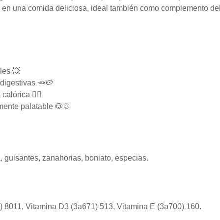
n en una comida deliciosa, ideal también como complemento de
les 💥
digestivas 🥕🥔
alórica 🐕‍🦺
mente palatable 🐶🍲
, guisantes, zanahorias, boniato, especias.
a) 8011, Vitamina D3 (3a671) 513, Vitamina E (3a700) 160.