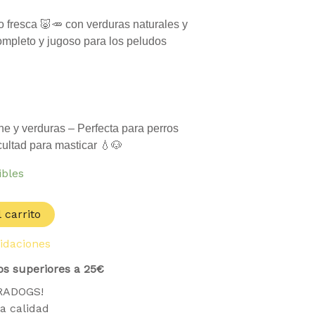
:
99 €.
o fresca 🐷🥕 con verduras naturales y
completo y jugoso para los peludos
e y verduras – Perfecta para perros
icultad para masticar 💧🐶
ibles
 carrito
uidaciones
os superiores a 25€
TRADOGS!
a calidad