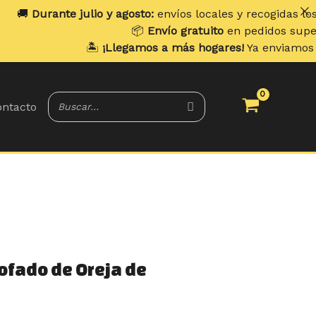
 julio y agosto:
envíos locales y recogidas los
lunes
. Enví
📦
Envío gratuito
en pedidos superiores a
70 
🏝️
¡Llegamos a más hogares!
Ya enviamos a
Portugal y
ntacto
tofado de Oreja de
ecio
tual