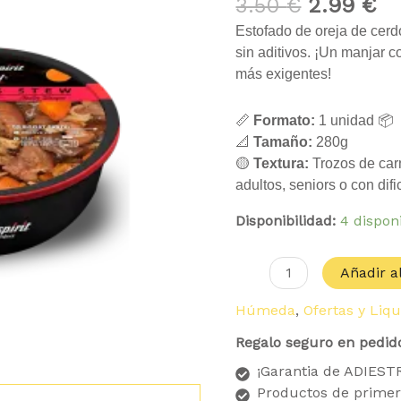
era:
es
de
3.50
€
2.99
€
3.50 €.
2.
Oreja
Estofado de oreja de cerd
de
sin aditivos. ¡Un manjar 
Cerdo
más exigentes!
cantidad
📏
Formato:
1 unidad 📦
📐
Tamaño:
280g
🟡
Textura:
Trozos de carn
adultos, seniors o con dif
Disponibilidad:
4 dispon
Añadir al
Húmeda
,
Ofertas y Liq
Regalo seguro en pedid
¡Garantia de ADIES
Productos de primer