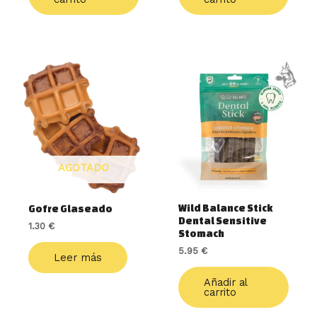
AGOTADO
Wild Balance Stick
Gofre Glaseado
Dental Sensitive
1.30
€
Stomach
5.95
€
Leer más
Añadir al
carrito