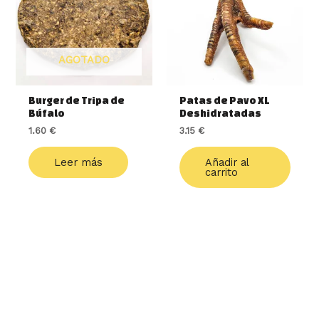
AGOTADO
Burger de Tripa de
Patas de Pavo XL
Búfalo
Deshidratadas
1.60
€
3.15
€
Leer más
Añadir al
carrito