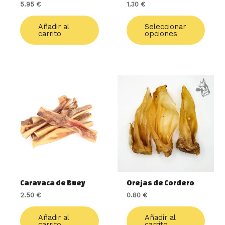
5.95
€
1.30
€
págin
de
Añadir al
Seleccionar
produ
carrito
opciones
Caravaca de Buey
Orejas de Cordero
2.50
€
0.80
€
Añadir al
Añadir al
carrito
carrito