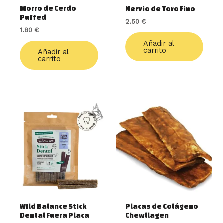
Morro de Cerdo
Nervio de Toro Fino
Puffed
2.50
€
1.80
€
Añadir al
carrito
Añadir al
carrito
Este
produ
tiene
múlti
varia
Las
opcio
se
pued
elegir
Wild Balance Stick
Placas de Colágeno
en
Dental Fuera Placa
Chewllagen
la