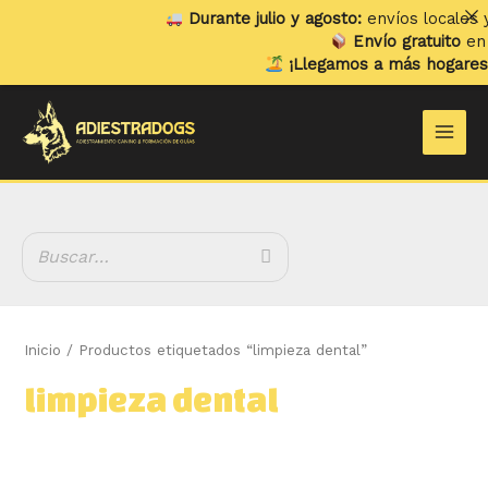
Ir
Durante julio y agosto:
envíos locales y rec
al
Envío gratuito
en pedi
contenido
¡Llegamos a más hogares!
Ya 
B
Main
u
Men
s
c
a
r
Inicio
/ Productos etiquetados “limpieza dental”
limpieza dental