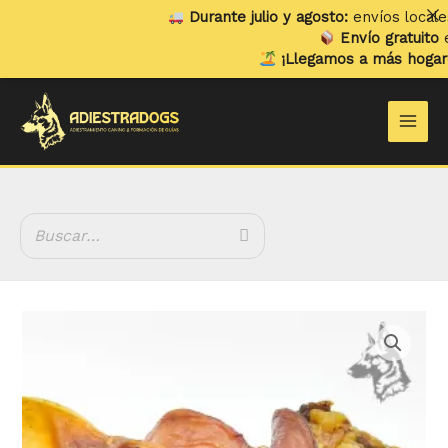
Ir
Durante julio y agosto:
envíos locales y r
al
Envío gratuito
en pe
contenido
¡Llegamos a más hogares!
Y
Main
Men
Oído
Interno
de
Cerdo
cantidad