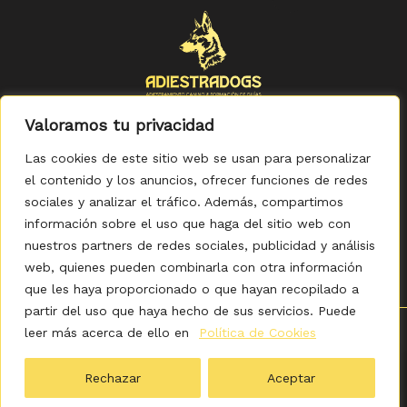
Valoramos tu privacidad
Las cookies de este sitio web se usan para personalizar
el contenido y los anuncios, ofrecer funciones de redes
sociales y analizar el tráfico. Además, compartimos
Política de Privacidad
-
Política de Cookies
-
Aviso legal
-
Accesibilidad
-
Condiciones Generales de Compra
información sobre el uso que haga del sitio web con
nuestros partners de redes sociales, publicidad y análisis
web, quienes pueden combinarla con otra información
que les haya proporcionado o que hayan recopilado a
partir del uso que haya hecho de sus servicios. Puede
leer más acerca de ello en
Política de Cookies
0
Copyright © 2026 ADIESTRADOGS - Tienda. Elaborado
por KITDIGITAL.
Rechazar
Aceptar