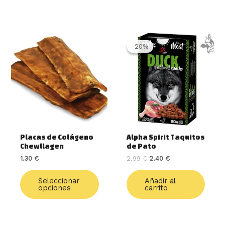
Este
El
El
precio
precio
producto
-20%
-20%
original
actual
tiene
era:
es:
múltiples
2.99 €.
2.40 €.
variantes.
Las
opciones
se
pueden
elegir
Placas de Colágeno
Alpha Spirit Taquitos
en
Chewllagen
de Pato
la
1.30
€
2.99
€
2.40
€
página
de
Seleccionar
Añadir al
producto
opciones
carrito