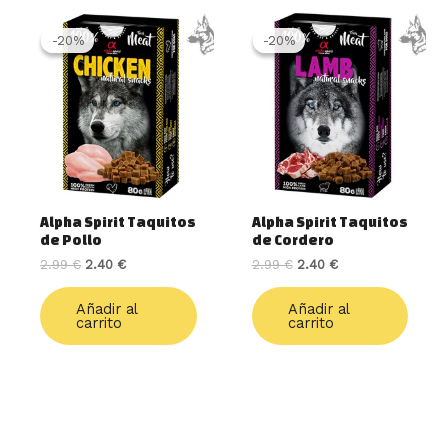
El
El
El
El
precio
precio
precio
precio
-20%
-20%
-20%
-20%
original
actual
original
actual
era:
es:
era:
es:
2.99 €.
2.40 €.
2.99 €.
2.40 €.
Alpha Spirit Taquitos
Alpha Spirit Taquitos
de Pollo
de Cordero
2.99
€
2.40
€
2.99
€
2.40
€
Añadir al
Añadir al
carrito
carrito