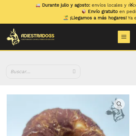
Ir
Durante julio y agosto:
envíos locales y recogida
al
Envío gratuito
en pedidos s
contenido
¡Llegamos a más hogares!
Ya envia
Main
Men
Rango
Donuts
de
de
precios:
Pollo
desde
cantidad
2.70 €
hasta
7.60 €