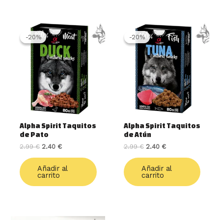
El
El
El
El
precio
precio
precio
precio
-20%
-20%
-20%
-20%
original
actual
original
actual
era:
es:
era:
es:
2.99 €.
2.40 €.
2.99 €.
2.40 €.
Alpha Spirit Taquitos
Alpha Spirit Taquitos
de Pato
de Atún
2.99
€
2.40
€
2.99
€
2.40
€
Añadir al
Añadir al
carrito
carrito
El
El