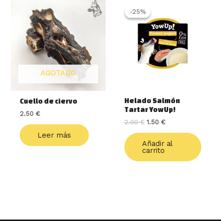
precio
precio
-25%
-25%
original
actual
era:
es:
2.00 €.
1.50 €.
AGOTADO
Helado Salmón
Cuello de ciervo
Tartar YowUp!
2.50
€
2.00
€
1.50
€
Leer más
Añadir al
carrito