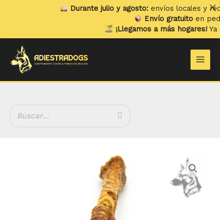
Ir
Durante julio y agosto:
envíos locales y recogi
al
Envío gratuito
en pedidos
contenido
¡Llegamos a más hogares!
Ya env
Main
Men
Patas
de
Pavo
XL
Deshidratadas
cantidad