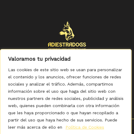
Valoramos tu privacidad
Las cookies de este sitio web se usan para personalizar
el contenido y los anuncios, ofrecer funciones de redes
sociales y analizar el tráfico. Además, compartimos
Política de Privacidad
-
Política de Cookies
-
Aviso legal
-
Accesibilidad
-
Condiciones Generales de Compra
información sobre el uso que haga del sitio web con
nuestros partners de redes sociales, publicidad y análisis
web, quienes pueden combinarla con otra información
que les haya proporcionado o que hayan recopilado a
partir del uso que haya hecho de sus servicios. Puede
leer más acerca de ello en
Política de Cookies
0
Copyright © 2026 ADIESTRADOGS - Tienda. Elaborado