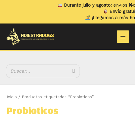
Ir
Durante julio y agosto:
envíos locales
al
Envío gratuito
en
contenido
¡Llegamos a más hogare
B
Main
u
Men
s
c
a
r
Inicio
/ Productos etiquetados “Probioticos”
Probioticos