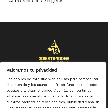
Antiparasitarios e Higiene
Valoramos tu privacidad
Las cookies de este sitio web se usan para personalizar
el contenido y los anuncios, ofrecer funciones de redes
sociales y analizar el tráfico. Además, compartimos
Política de Privacidad
-
Política de Cookies
-
Aviso legal
-
Accesibilidad
-
Condiciones Generales de Compra
información sobre el uso que haga del sitio web con
nuestros partners de redes sociales, publicidad y análisis
web, quienes pueden combinarla con otra información