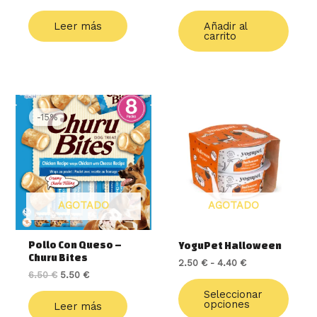
Leer más
Añadir al
carrito
El
El
Rango
Este
precio
precio
de
produ
-15%
original
actual
precios:
tiene
era:
es:
desde
múlti
6.50 €.
5.50 €.
2.50 €
varia
hasta
4.40 €
Las
opcio
AGOTADO
AGOTADO
se
pued
elegir
Pollo Con Queso –
YoguPet Halloween
en
Churu Bites
2.50
€
-
4.40
€
la
6.50
€
5.50
€
págin
de
Seleccionar
opciones
Leer más
produ