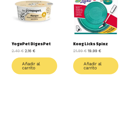
2.40 €.
2.16 €.
21.99 €.
19.99 €.
YoguPet DigesPet
Kong Licks Spinz
2.40
€
2.16
€
21.99
€
19.99
€
Añadir al
Añadir al
carrito
carrito