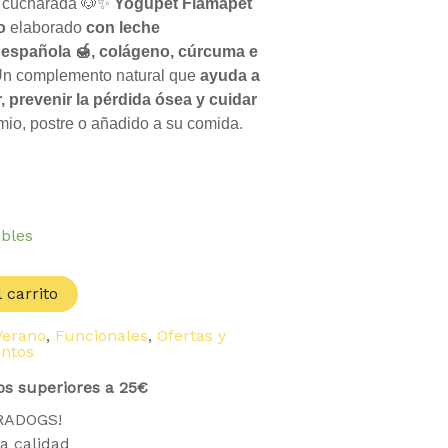
da cucharada 🐶✨
Yogupet Flamapet
6 €.
o
elaborado
con leche
l española 🍯, colágeno, cúrcuma e
n complemento natural que
ayuda a
r, prevenir la pérdida ósea y cuidar
io, postre o añadido a su comida.
ibles
 carrito
Verano
,
Funcionales
,
Ofertas y
ntos
os superiores a 25€
TRADOGS!
a calidad