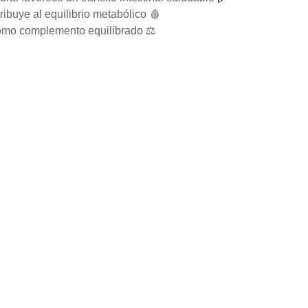
buye al equilibrio metabólico 🩸
como complemento equilibrado ⚖️