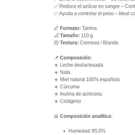
✅ Reduce el azúcar en sangre – Contri
✅ Ayuda a controlar el peso – Ideal 
📏
Formato:
Tarrina
📐
Tamaño:
110 g
🟡
Textura:
Cremoso / Blando
📌
Composición
:
🔹 Leche deslactosada
🔹 Nata
🔹 Miel natural 100% española
🔹 Cúrcuma
🔹 Inulina de achicoria
🔹 Colágeno
📊
Composición analítica
:
Humedad: 85,0%