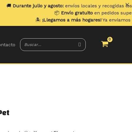
e julio y agosto:
envíos locales y recogidas los
lunes
. Enví
📦
Envío gratuito
en pedidos superiores a
70 
🏝️
¡Llegamos a más hogares!
Ya enviamos a
Portugal y
ntacto
Pet
cio
ual