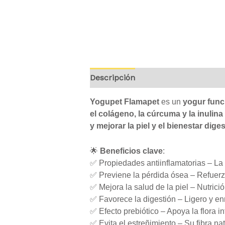
Descripción
Valoraciones (0)
Yogupet Flamapet
es un
yogur func
el colágeno, la cúrcuma y la inulina
y mejorar la piel y el bienestar diges
🌟
Beneficios clave
:
✅ Propiedades antiinflamatorias – La
✅ Previene la pérdida ósea – Refuerza
✅ Mejora la salud de la piel – Nutrici
✅ Favorece la digestión – Ligero y enr
✅ Efecto prebiótico – Apoya la flora int
✅ Evita el estreñimiento – Su fibra nat