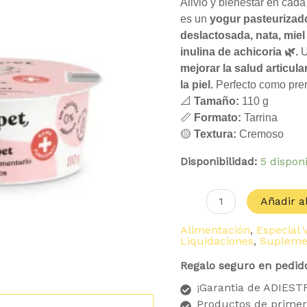
era:
es:
Alivio y bienestar en ca
2.40 €.
2.1
es un
yogur pasteurizad
deslactosada, nata, mie
inulina de achicoria 🌿.
U
mejorar la salud articula
la piel.
Perfecto como prem
📐
Tamaño:
110 g
📏
Formato:
Tarrina
🟡
Textura:
Cremoso
Disponibilidad:
5 dispon
Añadir al
Alimentación
,
Especial 
Liquidaciones
,
Supleme
Regalo seguro en pedid
¡Garantia de ADIES
Productos de primer