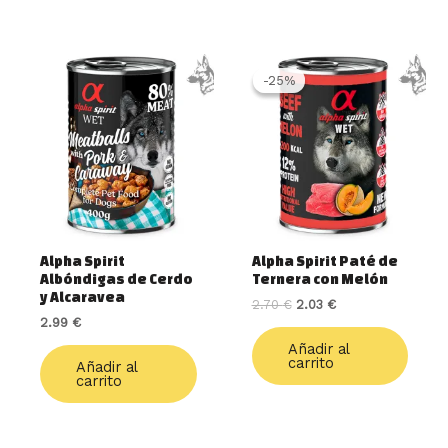
El
El
precio
precio
-25%
-25%
original
actual
era:
es:
2.70 €.
2.03 €.
Alpha Spirit
Alpha Spirit Paté de
Albóndigas de Cerdo
Ternera con Melón
y Alcaravea
2.70
€
2.03
€
2.99
€
Añadir al
carrito
Añadir al
carrito