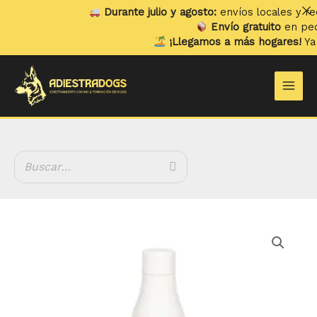
Ir
Durante julio y agosto:
envíos locales y recog
al
Envío gratuito
en pedido
contenido
¡Llegamos a más hogares!
Ya en
Main
Men