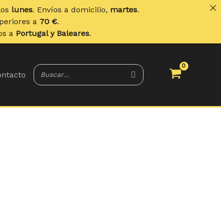
íos a domicilio,
martes
.
 €
.
y Baleares
.
ntacto