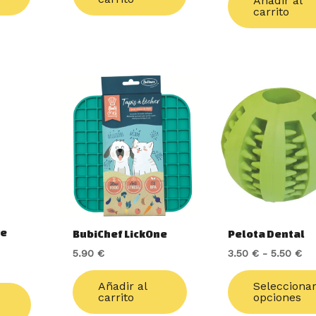
Añadir al
de
carrito
producto
Ra
de
pr
de
3.
ha
5.
ve
BubiChef LickOne
Pelota Dental
5.90
€
3.50
€
-
5.50
€
Añadir al
Selecciona
carrito
opciones