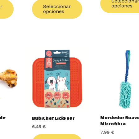
página
página
Selecciona
opciones
ar
Seleccionar
de
de
opciones
producto
producto
O
 de
Mordedor Suav
BubiChef LickFour
Microfibra
6.45
€
7.99
€