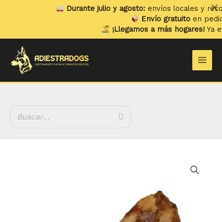
Ir
Durante julio y agosto:
envíos locales y recogid
al
Envío gratuito
en pedidos 
contenido
¡Llegamos a más hogares!
Ya envi
Main
Men
Rango
Escápula
de
de
precios:
Vaca
desde
cantidad
3.99 €
hasta
9.99 €