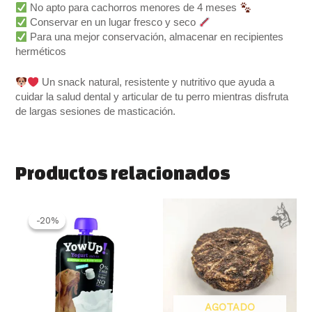
No apto para cachorros menores de 4 meses
Conservar en un lugar fresco y seco
Para una mejor conservación, almacenar en recipientes
herméticos
Un snack natural, resistente y nutritivo que ayuda a
cuidar la salud dental y articular de tu perro mientras disfruta
de largas sesiones de masticación.
Productos relacionados
El
El
precio
precio
-20%
-20%
original
actual
era:
es:
2.10 €.
1.69 €.
AGOTADO