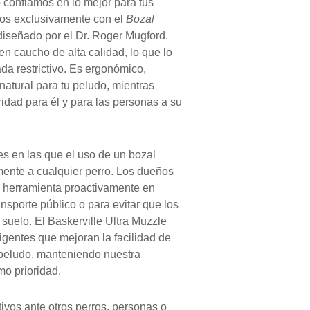
desde
nfiamos en lo mejor para tus
13.90 €
mos exclusivamente con el
Bozal
hasta
 diseñado por el Dr. Roger Mugford.
27.90 €
en caucho de alta calidad, lo que lo
a restrictivo. Es ergonómico,
atural para tu peludo, mientras
idad para él y para las personas a su
s en las que el uso de un bozal
ente a cualquier perro. Los dueños
a herramienta proactivamente en
ansporte público o para evitar que los
 suelo. El Baskerville Ultra Muzzle
eligentes que mejoran la facilidad de
 peludo, manteniendo nuestra
o prioridad.
ivos ante otros perros, personas o