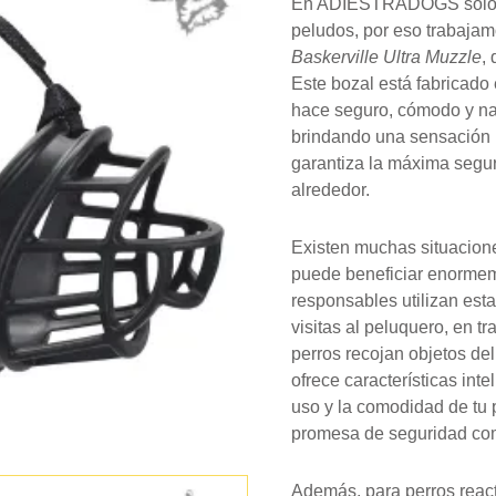
cantidad
En ADIESTRADOGS solo co
peludos, por eso trabaja
Baskerville Ultra Muzzle
,
Este bozal está fabricado 
hace seguro, cómodo y nad
brindando una sensación n
garantiza la máxima segur
alrededor.
Existen muchas situacione
puede beneficiar enormem
responsables utilizan est
visitas al peluquero, en tr
perros recojan objetos del
ofrece características int
uso y la comodidad de tu
promesa de seguridad com
Además, para perros react