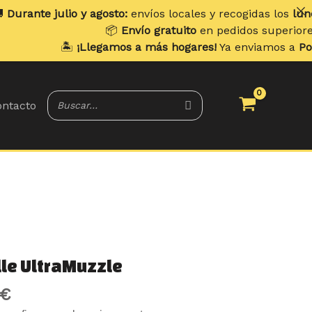
 y agosto:
envíos locales y recogidas los
lunes
. Envíos a do
📦
Envío gratuito
en pedidos superiores a
70 €
.
¡Llegamos a más hogares!
Ya enviamos a
Portugal y Balear
ntacto
Rango
lle UltraMuzzle
de
€
precios: