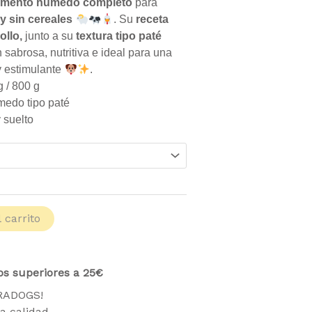
desde
imento húmedo completo
para
2.99 €
 y sin cereales
. Su
receta
hasta
ollo,
junto a su
textura tipo paté
4.99 €
 sabrosa, nutritiva e ideal para una
y estimulante
.
 / 800 g
edo tipo paté
 suelto
 carrito
os superiores a 25€
TRADOGS!
a calidad