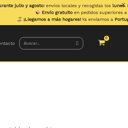
 y agosto:
envíos locales y recogidas los
lunes
. Envíos a d
Envío gratuito
en pedidos superiores a
70 €
.
¡Llegamos a más hogares!
Ya enviamos a
Portugal y Balea
ntacto
Rango
de
precios: