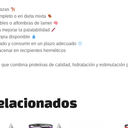
razas
mpleto o en dieta mixta
ables o alfombras de lamer
 mejorar la palatabilidad
mpia disponible
erado y consumir en un plazo adecuado
cenar en recipientes herméticos
il que combina proteínas de calidad, hidratación y estimulación p
relacionados
go
El
El