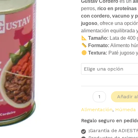
Gustav Cordero
es un
al
perros,
rico en proteínas
con cordero, vacuno y p
jugoso
, ofrece una opción
alimentación equilibrada 
Tamaño:
Lata de 400 g
Formato:
Alimento húm
Textura:
Paté jugoso y
Añadir al
Alimentación
,
Húmeda
Regalo seguro en pedid
¡Garantia de ADIES
Productos de primer