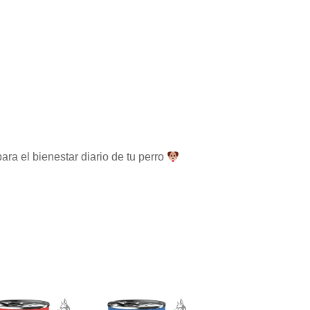
ara el bienestar diario de tu perro
El
El