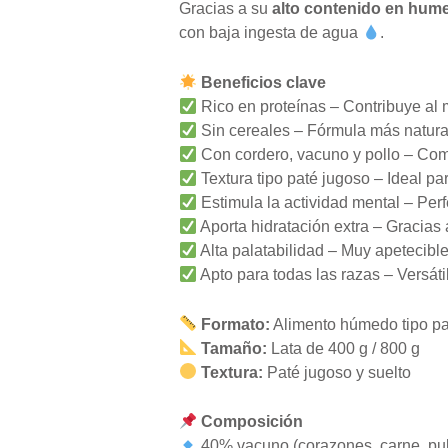
Gracias a su
alto contenido en hum
con baja ingesta de agua
.
Beneficios clave
Rico en proteínas – Contribuye al
Sin cereales – Fórmula más natural 
Con cordero, vacuno y pollo – Com
Textura tipo paté jugoso – Ideal p
Estimula la actividad mental – Perf
Aporta hidratación extra – Gracias
Alta palatabilidad – Muy apetecibl
Apto para todas las razas – Versátil 
Formato:
Alimento húmedo tipo pa
Tamaño:
Lata de 400 g / 800 g
Textura:
Paté jugoso y suelto
Composición
40% vacuno (corazones, carne, pu