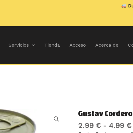
Durante julio
Servicios
Tienda
Acceso
Acerca de
Co
Gustav
Gustav Cordero
Cordero
2.99
€
-
4.99
€
cantidad