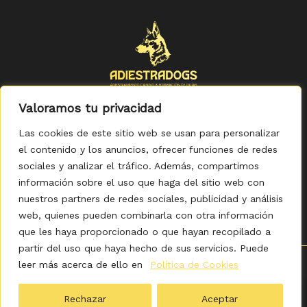
Valoramos tu privacidad
Las cookies de este sitio web se usan para personalizar
el contenido y los anuncios, ofrecer funciones de redes
sociales y analizar el tráfico. Además, compartimos
Política de Privacidad
-
Política de Cookies
-
Aviso legal
-
Accesibilidad
-
Condiciones Generales de Compra
información sobre el uso que haga del sitio web con
nuestros partners de redes sociales, publicidad y análisis
web, quienes pueden combinarla con otra información
que les haya proporcionado o que hayan recopilado a
partir del uso que haya hecho de sus servicios. Puede
leer más acerca de ello en
Política de Cookies
0
Copyright © 2026 ADIESTRADOGS - Tienda. Elaborado
por KITDIGITAL.
Rechazar
Aceptar
Ordenado
Mostrando los 7 resultados