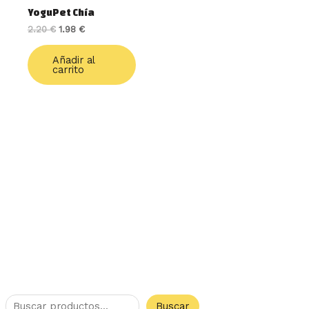
YoguPet Chía
2.20
€
1.98
€
Añadir al
carrito
Buscar