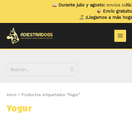
Ir
Durante julio y agosto:
envíos locales
al
Envío gratuito
e
contenido
¡Llegamos a más hogare
B
Main
u
Men
s
c
a
r
Inicio
/ Productos etiquetados “Yogur”
Yogur