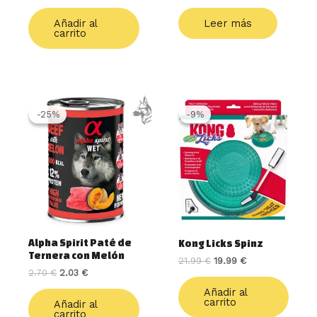
Añadir al
Leer más
carrito
El
El
El
El
precio
precio
precio
precio
-25%
-25%
-9%
-9%
original
actual
original
actual
era:
es:
era:
es:
2.70 €.
2.03 €.
21.99 €.
19.99 €.
Alpha Spirit Paté de
Kong Licks Spinz
Ternera con Melón
21.99
€
19.99
€
2.70
€
2.03
€
Añadir al
carrito
Añadir al
carrito