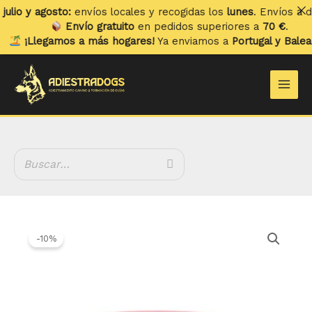
Ir
io y agosto:
envíos locales y recogidas los
lunes
. Envíos a domi
al
Envío gratuito
en pedidos superiores a
70 €
.
contenido
¡Llegamos a más hogares!
Ya enviamos a
Portugal y Baleare
Main
Men
El
El
YoguPet
precio
precio
Chía
-10%
original
actual
cantidad
era:
es:
2.20 €.
1.98 €.