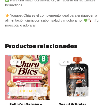
Para una mejor conservación, almacenar en recipientes
herméticos
Yogupet Chía es el complemento ideal para enriquecer la
alimentación diaria con sabor, salud y mucho amor
. ¡Tu
mascota lo adorará!
Productos relacionados
El
El
El
El
precio
precio
precio
precio
-15%
-15%
-20%
-20%
original
actual
original
actual
era:
es:
era:
es:
6.50 €.
5.50 €.
2.10 €.
1.69 €.
AGOTADO
Pollo Con Salmón –
Yogurt Articular