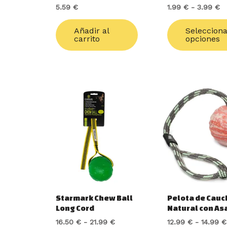
5.59
€
1.99
€
-
3.99
€
Añadir al
Seleccion
carrito
opciones
Rango
Este
de
producto
precios:
tiene
desde
16.50 €
múltiples
hasta
variantes.
21.99 €
Las
opciones
se
pueden
Starmark Chew Ball
Pelota de Cauc
elegir
Long Cord
Natural con As
en
16.50
€
-
21.99
€
12.99
€
-
14.99
€
la