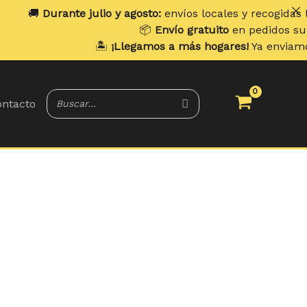
nte julio y agosto:
envíos locales y recogidas los
lunes
. En
📦
Envío gratuito
en pedidos superiores a
7
🏝️
¡Llegamos a más hogares!
Ya enviamos a
Portugal
ntacto