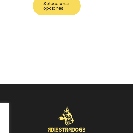
Seleccionar
de
opciones
producto