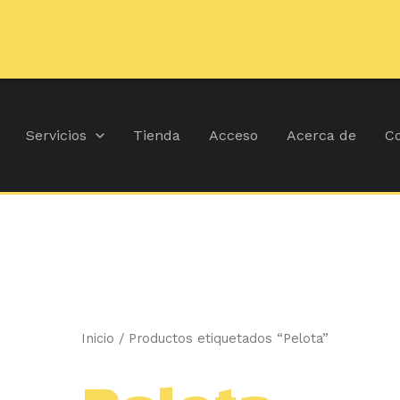
🚚
Dura
Ordenado
por
popularidad
Servicios
Tienda
Acceso
Acerca de
Co
Inicio
/ Productos etiquetados “Pelota”