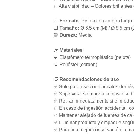
✅ Alta visibilidad – Colores brillante
📏
Formato:
Pelota con cordón largo
📐
Tamaño:
Ø 6,5 cm (M) / Ø 8,5 cm (L
🟡
Dureza:
Media
📌
Materiales
🔹 Elastómero termoplástico (pelota)
🔹 Poliéster (cordón)
💡
Recomendaciones de uso
✅ Solo para uso con animales domésti
✅ Supervisar siempre a la mascota du
✅ Retirar inmediatamente si el produc
✅ En caso de ingestión accidental, con
✅ Mantener alejado de fuentes de calo
✅ Eliminar producto y empaque según 
✅ Para una mejor conservación, almac