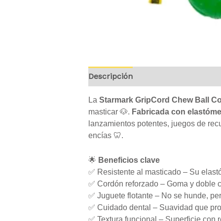
Descripción
Información adicion
La
Starmark GripCord Chew Ball C
masticar 🐶.
Fabricada con elastóme
lanzamientos potentes, juegos de recu
encías 🦷.
🌟
Beneficios clave
✅ Resistente al masticado – Su elast
✅ Cordón reforzado – Goma y doble co
✅ Juguete flotante – No se hunde, perf
✅ Cuidado dental – Suavidad que prot
✅ Textura funcional – Superficie con re