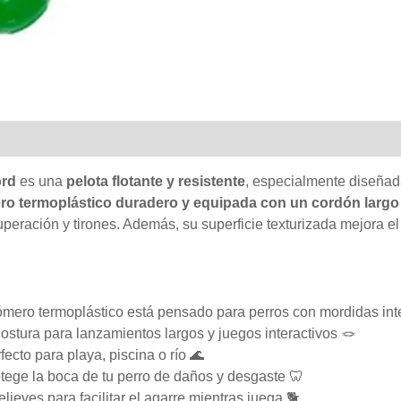
al
Valoraciones (0)
ord
es una
pelota flotante y resistente
, especialmente diseñada
ro termoplástico duradero y equipada con un cordón larg
peración y tirones. Además, su superficie texturizada mejora el
ómero termoplástico está pensado para perros con mordidas int
stura para lanzamientos largos y juegos interactivos 🪢
ecto para playa, piscina o río 🌊
ege la boca de tu perro de daños y desgaste 🦷
lieves para facilitar el agarre mientras juega 🐕