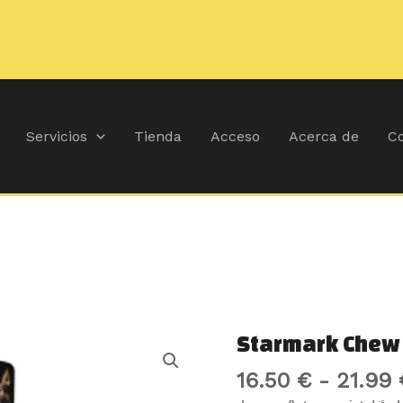
🚚
Durante
Servicios
Tienda
Acceso
Acerca de
Co
Starmark
Starmark Chew 
Chew
16.50
€
-
21.99
Ball