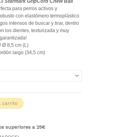
desde
 La
Starmark GripCord Chew Ball
16.50 €
ecta para perros activos y
hasta
robusto con elastómero termoplástico
21.99 €
gos intensos de buscar y tirar, dentro
n los dientes, texturizada y muy
 garantizada!
/ Ø 8,5 cm (L)
ordón largo (34,5 cm)
 carrito
os superiores a 25€
TRADOGS!