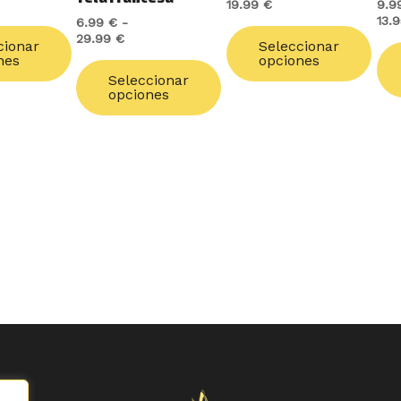
19.99
€
9.9
elegir
elegir
ele
13.
6.99
€
-
en
en
en
29.99
€
cionar
Seleccionar
la
la
la
nes
opciones
página
página
pág
Seleccionar
opciones
de
de
de
producto
producto
pro