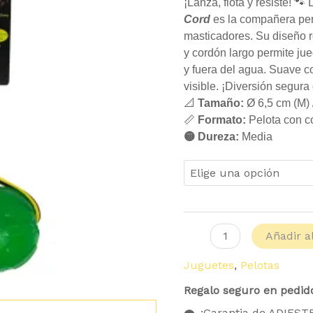
Long
¡Lanza, flota y resiste! 🐾
Cord
Cord
es la compañera perf
cantidad
masticadores. Su diseño 
y cordón largo permite jue
y fuera del agua. Suave co
visible. ¡Diversión segura
📐
Tamaño:
Ø 6,5 cm (M) 
📏
Formato:
Pelota con c
🟡 Dureza:
Media
Añadir al
Juguetes
,
Pelotas
Regalo seguro en pedid
¡Garantia de ADIES