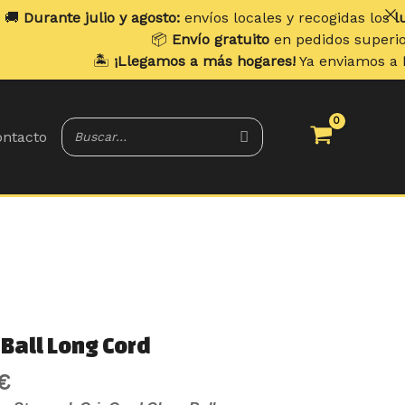
 julio y agosto:
envíos locales y recogidas los
lunes
. Envío
📦
Envío gratuito
en pedidos superiores a
70 €
🏝️
¡Llegamos a más hogares!
Ya enviamos a
Portugal y 
ntacto
Rango
Ball Long Cord
de
€
precios: