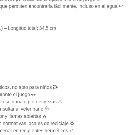
s que permiten encontrarla fácilmente, incluso en el agua 👀
) – Longitud total: 34,5 cm
cos, no apto para niños 🧸
rante el juego 👀
to se daña o pierde piezas ⚠️
sultar al veterinario 🩺
r y llamas abiertas 🔥
normativas locales de reciclaje ♻️
enar en recipientes herméticos 🫙