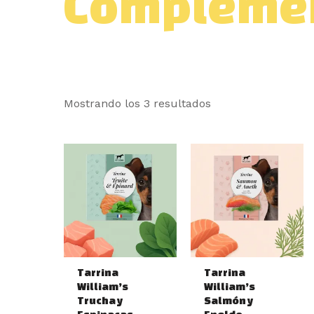
Complemen
Mostrando los 3 resultados
Tarrina
Tarrina
William’s
William’s
Trucha y
Salmón y