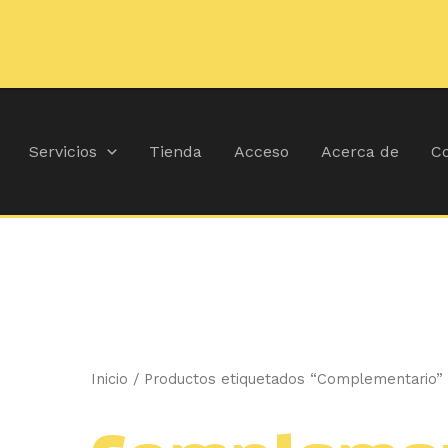
Ordenado
por
popularidad
Servicios
Tienda
Acceso
Acerca de
Co
Inicio
/ Productos etiquetados “Complementario”