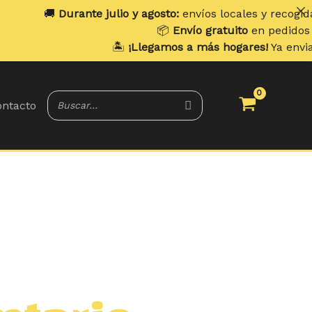
🚚
Durante julio y agosto:
envíos locales y recogidas l
📦
Envío gratuito
en pedidos supe
🏝️
¡Llegamos a más hogares!
Ya enviamo
ntacto