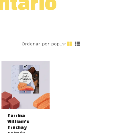
tario
Tarrina
William’s
Trucha y