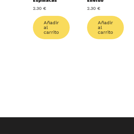
Espinacas
Eneldo
2.30
€
2.30
€
Añadir
Añadir
al
al
carrito
carrito