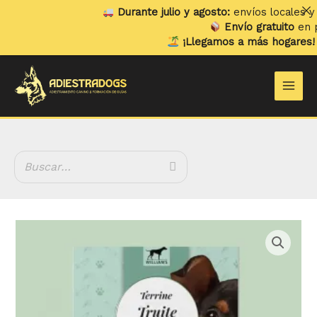
Ir
Durante julio y agosto:
envíos locales y rec
al
Envío gratuito
en pedi
contenido
¡Llegamos a más hogares!
Ya 
Main
Men
Tarrina
William's
Trucha
y
Espinacas
cantidad