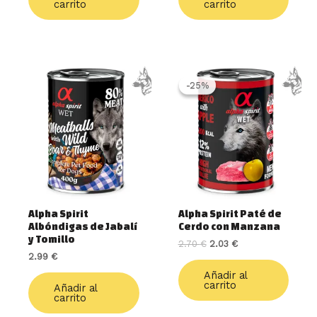
carrito
carrito
El
El
precio
precio
-25%
-25%
original
actual
era:
es:
2.70 €.
2.03 €.
Alpha Spirit
Alpha Spirit Paté de
Albóndigas de Jabalí
Cerdo con Manzana
y Tomillo
2.70
€
2.03
€
2.99
€
Añadir al
carrito
Añadir al
carrito