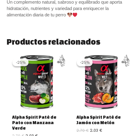
Un complemento natural, sabroso y equilibrado que aporta
hidratación, nutrientes y variedad para enriquecer la
alimentación diaria de tu perro
Productos relacionados
El
El
El
El
precio
precio
precio
precio
-25%
-25%
-25%
-25%
original
actual
original
actual
era:
es:
era:
es:
2.70 €.
2.03 €.
2.70 €.
2.03 €.
Alpha Spirit Paté de
Alpha Spirit Paté de
Pato con Manzana
Jamón con Melón
Verde
2.70
€
2.03
€
2.70
€
2.03
€