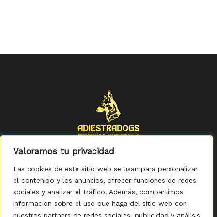
Valoramos tu privacidad
Las cookies de este sitio web se usan para personalizar
el contenido y los anuncios, ofrecer funciones de redes
sociales y analizar el tráfico. Además, compartimos
Política de Privacidad
-
Política de Cookies
-
Aviso legal
-
Accesibilidad
-
Condiciones Generales de Compra
información sobre el uso que haga del sitio web con
nuestros partners de redes sociales, publicidad y análisis