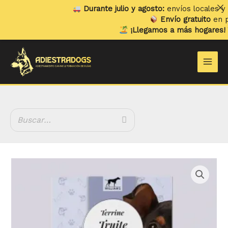
Ir
Durante julio y agosto:
envíos locales y rec
al
Envío gratuito
en pedid
contenido
¡Llegamos a más hogares!
Ya e
Main
Men
Tarrina
William's
Trucha
y
Salmón
cantidad