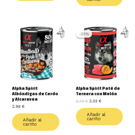
El
El
precio
precio
-25%
-25%
original
actual
era:
es:
2.70 €.
2.03 €.
Alpha Spirit
Alpha Spirit Paté de
Albóndigas de Cerdo
Ternera con Melón
y Alcaravea
2.70
€
2.03
€
2.99
€
Añadir al
carrito
Añadir al
carrito