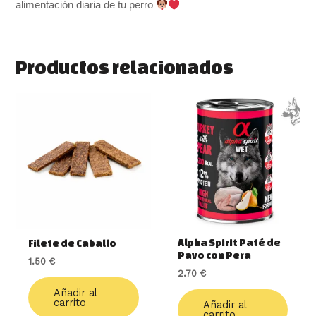
alimentación diaria de tu perro
Productos relacionados
Alpha Spirit Paté de
Filete de Caballo
Pavo con Pera
1.50
€
2.70
€
Añadir al
carrito
Añadir al
carrito