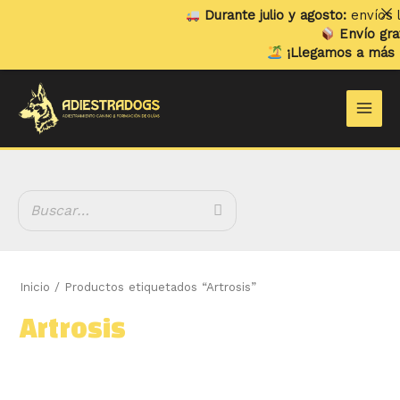
Ir
Durante julio y agosto:
envíos lo
al
Envío grat
contenido
¡Llegamos a más h
B
Main
u
Men
s
c
a
r
Inicio
/ Productos etiquetados “Artrosis”
Artrosis