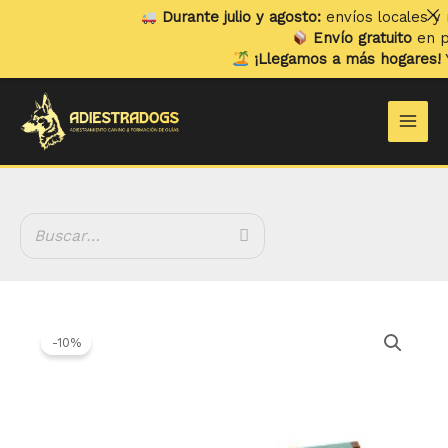
Ir
Durante julio y agosto:
envíos locales y rec
al
Envío gratuito
en pedi
contenido
¡Llegamos a más hogares!
Ya 
Main
Men
El
El
precio
precio
-10%
original
actual
era:
es:
5.55 €.
4.99 €.