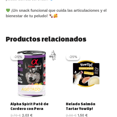
¡Un snack funcional que cuida las articulaciones y el
bienestar de tu peludo!
Productos relacionados
El
El
El
El
precio
precio
precio
precio
-25%
-25%
-25%
-25%
original
actual
original
actual
era:
es:
era:
es:
2.70 €.
2.03 €.
2.00 €.
1.50 €.
AGOTADO
Alpha Spirit Paté de
Helado Salmón
Cordero con Pera
Tartar YowUp!
2.70
€
2.03
€
2.00
€
1.50
€