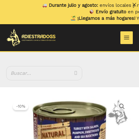
Ir
Durante julio y agosto:
envíos locales y reco
al
Envío gratuito
en pedid
contenido
¡Llegamos a más hogares!
Ya en
Main
Men
El
El
Natural
precio
precio
Greatness
-10%
original
actual
Pavo
era:
es:
con
3.99 €.
3.59 €.
Salmón,
Calabaza,
Boniato