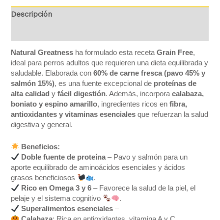
Descripción
Valoraciones (0)
Natural Greatness
ha formulado esta receta
Grain Free
,
ideal para perros adultos que requieren una dieta equilibrada y
saludable. Elaborada con
60% de carne fresca (pavo 45% y
salmón 15%)
, es una fuente excepcional de
proteínas de
alta calidad
y
fácil digestión
. Además, incorpora
calabaza,
boniato y espino amarillo
, ingredientes ricos en
fibra,
antioxidantes y vitaminas esenciales
que refuerzan la salud
digestiva y general.
Beneficios:
Doble fuente de proteína
– Pavo y salmón para un
aporte equilibrado de aminoácidos esenciales y ácidos
grasos beneficiosos
.
Rico en Omega 3 y 6
– Favorece la salud de la piel, el
pelaje y el sistema cognitivo
.
Superalimentos esenciales
–
Calabaza
: Rica en antioxidantes, vitamina A y C,