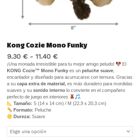
Kong Cozie Mono Funky
9.30
€
-
11.40
€
¡Una monada irresistible para tu mejor amigo peludo!
El
KONG Cozie™ Mono Funky
es un
peluche suave
,
encantador y diseñado para acurrucarse con ternura. Gracias
a su
capa extra de material,
es más duradero para mordidas
suaves y su
sonido interno
lo convierte en el compañero
perfecto de juego en interiores
.
Tamaño:
S (14 x 14 cm) / M (22,9 x 20,3 cm)
Formato:
Peluche
Dureza:
Suave