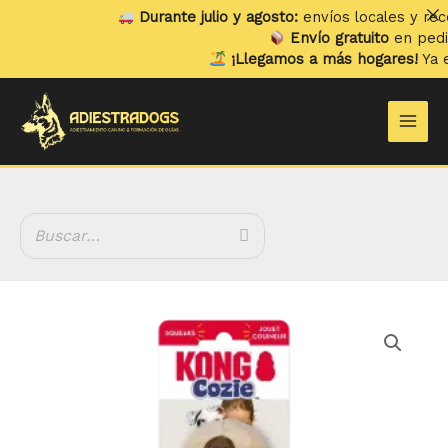
Ir
Durante julio y agosto:
envíos locales y recogid
al
Envío gratuito
en pedidos 
contenido
¡Llegamos a más hogares!
Ya envi
Main
Men
Rango
Kong
de
Cozie
precios:
Mono
desde
Funky
9.30 €
cantidad
hasta
11.40 €