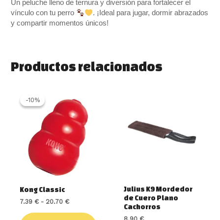
Un peluche lleno de ternura y diversión para fortalecer el
vínculo con tu perro
. ¡Ideal para jugar, dormir abrazados
y compartir momentos únicos!
Productos relacionados
Rango
Este
de
producto
-10%
-10%
precios:
tiene
desde
múltiples
7.39 €
variantes.
hasta
20.70 €
Las
opciones
se
pueden
elegir
Julius K9 Mordedor
Kong Classic
en
de Cuero Plano
7.39
€
-
20.70
€
la
Cachorros
página
8.90
€