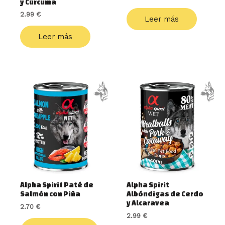
y Cúrcuma
2.99
€
Leer más
Leer más
Alpha Spirit Paté de
Alpha Spirit
Salmón con Piña
Albóndigas de Cerdo
y Alcaravea
2.70
€
2.99
€