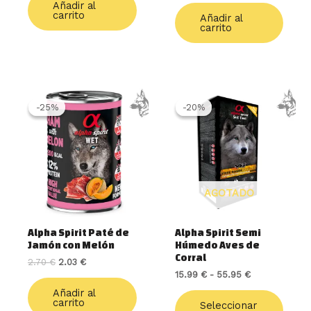
Añadir al
carrito
Añadir al
carrito
El
El
Rango
Este
precio
precio
de
produ
-25%
-25%
-20%
-20%
original
actual
precios:
tiene
era:
es:
desde
múlti
2.70 €.
2.03 €.
15.99 €
varia
hasta
55.95 €
Las
opcio
AGOTADO
se
pued
elegir
Alpha Spirit Paté de
Alpha Spirit Semi
en
Jamón con Melón
Húmedo Aves de
la
Corral
2.70
€
2.03
€
págin
15.99
€
-
55.95
€
de
Añadir al
produ
carrito
Seleccionar