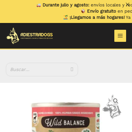
Ir
Durante julio y agosto:
envíos locales y recogida
al
Envío gratuito
en pedidos s
contenido
¡Llegamos a más hogares!
Ya envia
Main
Men
Wild
Balance
Filosofía
Barf
-
Salmón
y