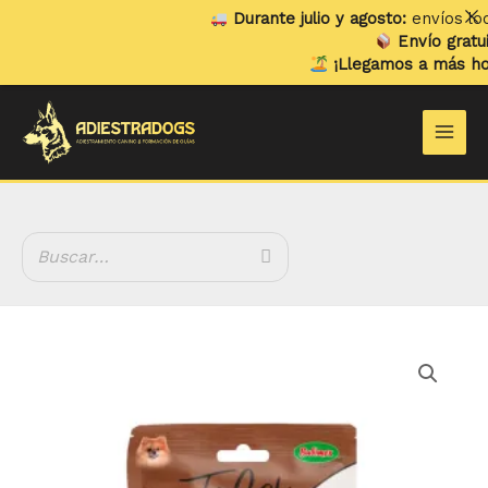
Ir
Durante julio y agosto:
envíos local
al
Envío gratuito
contenido
¡Llegamos a más hogar
Main
Men
Filets
Training
Taquitos
de
Cordero
cantidad