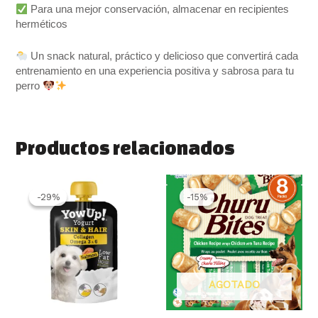
Para una mejor conservación, almacenar en recipientes
herméticos
Un snack natural, práctico y delicioso que convertirá cada
entrenamiento en una experiencia positiva y sabrosa para tu
perro
Productos relacionados
El
El
El
El
precio
precio
precio
precio
-29%
-29%
-15%
-15%
original
actual
original
actual
era:
es:
era:
es:
2.10 €.
1.49 €.
6.50 €.
5.50 €.
AGOTADO