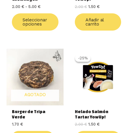
la
2.00
€
-
5.00
€
2.00
€
1.50
€
página
de
Seleccionar
Añadir al
producto
opciones
carrito
El
El
precio
precio
-25%
-25%
original
actual
era:
es:
2.00 €.
1.50 €.
AGOTADO
Burger de Tripa
Helado Salmón
Verde
Tartar YowUp!
1.70
€
2.00
€
1.50
€