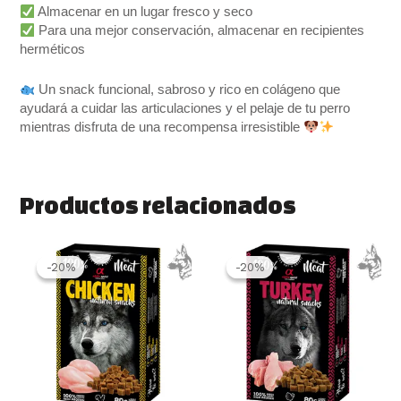
Almacenar en un lugar fresco y seco
Para una mejor conservación, almacenar en recipientes
herméticos
Un snack funcional, sabroso y rico en colágeno que
ayudará a cuidar las articulaciones y el pelaje de tu perro
mientras disfruta de una recompensa irresistible
Productos relacionados
El
El
El
El
precio
precio
precio
precio
-20%
-20%
-20%
-20%
original
actual
original
actual
era:
es:
era:
es:
2.99 €.
2.40 €.
2.99 €.
2.40 €.