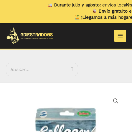
Ir
Durante julio y agosto:
envíos locales y 
al
Envío gratuito
en p
contenido
¡Llegamos a más hogares!
Main
Men
Bolsa
Aritos
Collagen
Salmón
cantidad