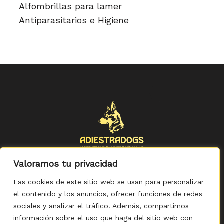
Alfombrillas para lamer
Antiparasitarios e Higiene
Valoramos tu privacidad
Las cookies de este sitio web se usan para personalizar
el contenido y los anuncios, ofrecer funciones de redes
sociales y analizar el tráfico. Además, compartimos
Política de Privacidad
-
Política de Cookies
-
Aviso legal
-
Accesibilidad
-
Condiciones Generales de Compra
información sobre el uso que haga del sitio web con