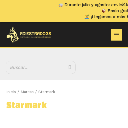
Ir
Durante julio y agosto:
envíos lo
al
Envío gratu
contenido
¡Llegamos a más ho
B
Main
u
Men
s
c
a
r
Inicio
/ Marcas / Starmark
Starmark