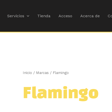
Ordenado
por
popularidad
Servicios
Tienda
Acceso
Acerca de
Co
Inicio
/ Marcas / Flamingo
Flamingo