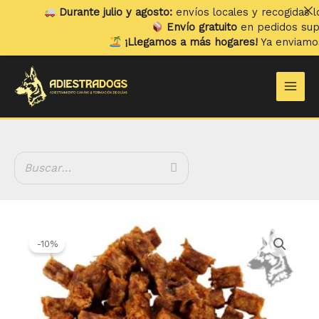
Ir
Durante julio y agosto:
envíos locales y recogidas los
l
al
Envío gratuito
en pedidos superi
contenido
¡Llegamos a más hogares!
Ya enviamos a
Main
Men
El
El
precio
precio
-10%
original
actual
era:
es:
5.60 €.
5.04 €.