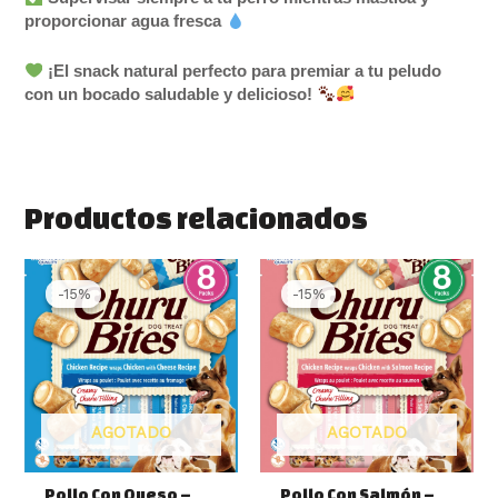
proporcionar agua fresca
¡El snack natural perfecto para premiar a tu peludo
con un bocado saludable y delicioso!
Productos relacionados
El
El
El
El
precio
precio
precio
precio
-15%
-15%
-15%
-15%
original
actual
original
actual
era:
es:
era:
es:
6.50 €.
5.50 €.
6.50 €.
5.50 €.
AGOTADO
AGOTADO
Pollo Con Queso –
Pollo Con Salmón –