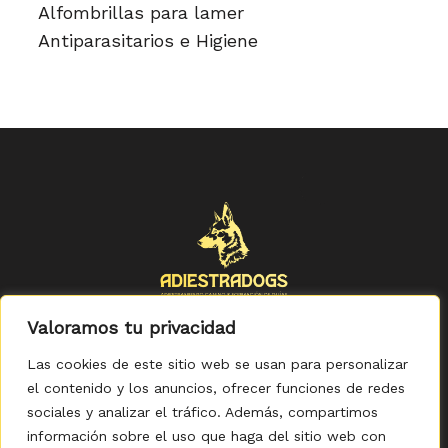
Alfombrillas para lamer
Antiparasitarios e Higiene
Valoramos tu privacidad
Las cookies de este sitio web se usan para personalizar
el contenido y los anuncios, ofrecer funciones de redes
sociales y analizar el tráfico. Además, compartimos
Política de Privacidad
-
Política de Cookies
-
Aviso legal
-
Accesibilidad
-
Condiciones Generales de Compra
información sobre el uso que haga del sitio web con