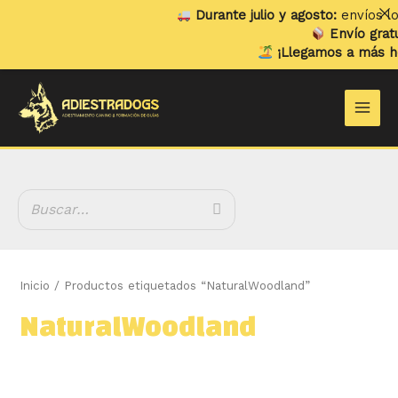
Ir
Durante julio y agosto:
envíos loc
al
Envío gratui
contenido
¡Llegamos a más hog
B
Main
u
Men
s
c
a
r
Inicio
/ Productos etiquetados “NaturalWoodland”
NaturalWoodland