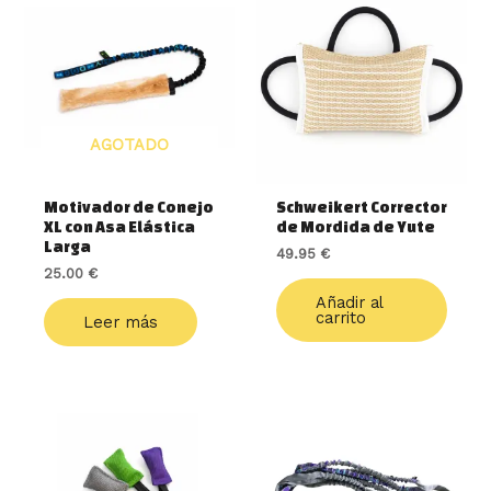
AGOTADO
Motivador de Conejo
Schweikert Corrector
XL con Asa Elástica
de Mordida de Yute
Larga
49.95
€
25.00
€
Añadir al
carrito
Leer más