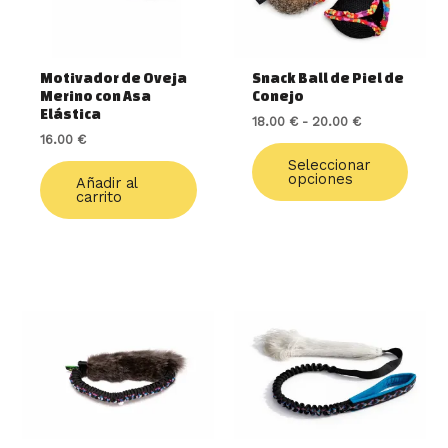
opcio
se
pued
elegir
Motivador de Oveja
Snack Ball de Piel de
en
Merino con Asa
Conejo
la
Elástica
18.00
€
-
20.00
€
págin
16.00
€
de
Seleccionar
produ
opciones
Añadir al
carrito