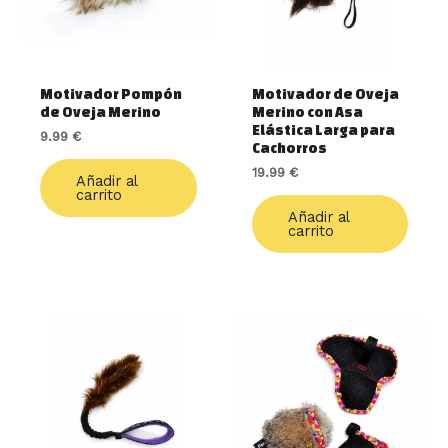
Motivador Pompón
Motivador de Oveja
de Oveja Merino
Merino con Asa
Elástica Larga para
9.99
€
Cachorros
19.99
€
Añadir al
carrito
Añadir al
carrito
Rango
Este
de
produ
precios:
tiene
desde
múlti
18.00 €
varia
hasta
20.00 €
Las