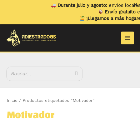
Ir
Durante julio y agosto:
envíos locales y 
al
Envío gratuito
en p
contenido
¡Llegamos a más hogares!
Y
B
Main
u
Men
s
c
a
r
Inicio
/ Productos etiquetados “Motivador”
Motivador