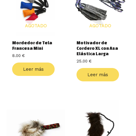
AGOTADO
AGOTADO
Mordedor de Tela
Motivador de
Francesa Mini
Cordero XL con Asa
Elástica Larga
8.00
€
25.00
€
Leer más
Leer más