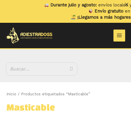
Ir
Durante julio y agosto:
envíos locales y 
al
Envío gratuito
en p
contenido
¡Llegamos a más hogares!
Y
B
Main
u
Men
s
c
a
r
Inicio
/ Productos etiquetados “Masticable”
Masticable