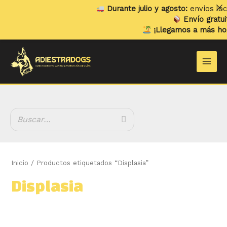
Ir
Durante julio y agosto:
envíos loca
al
Envío gratuit
contenido
¡Llegamos a más hoga
B
Main
u
Men
s
c
a
r
Inicio
/ Productos etiquetados “Displasia”
Displasia