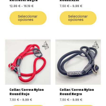
Retriever Negra
Round Azul
la
la
12.99
€
-
16.19
€
7.50
€
-
9.99
€
página
págin
de
de
Seleccionar
Seleccionar
producto
produ
opciones
opciones
Rango
Este
Rango
Este
de
de
producto
produ
precios:
precios:
tiene
tiene
desde
desde
múltiples
múlti
7.50 €
7.50 €
variantes.
varia
hasta
hasta
9.99 €
9.99 €
Las
Las
opciones
opcio
se
se
pueden
pued
elegir
elegir
Collar/Correa Nylon
Collar/Correa Nylon
en
en
Round Rojo
Round Negro
la
la
7.50
€
-
9.99
€
7.50
€
-
9.99
€
página
págin