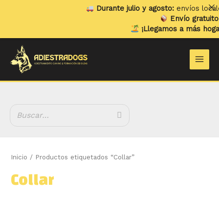
Ir
Durante julio y agosto:
envíos locales 
al
Envío gratuito
en
contenido
¡Llegamos a más hogares
B
Main
u
Men
s
c
a
r
Inicio
/ Productos etiquetados “Collar”
Collar