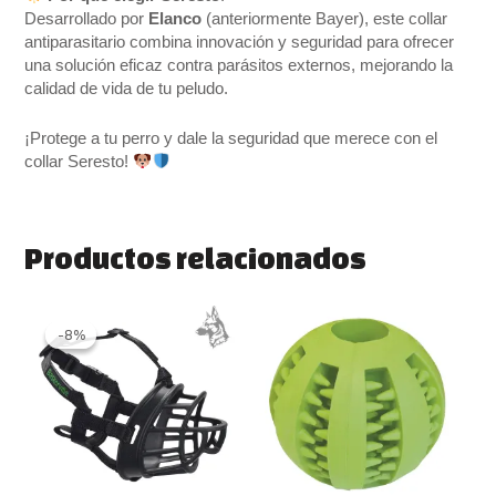
Desarrollado por
Elanco
(anteriormente Bayer), este collar
antiparasitario combina innovación y seguridad para ofrecer
una solución eficaz contra parásitos externos, mejorando la
calidad de vida de tu peludo.
¡Protege a tu perro y dale la seguridad que merece con el
collar Seresto!
Productos relacionados
Rango
Este
Rango
Este
de
de
producto
produ
-8%
-8%
precios:
precios:
tiene
tiene
desde
desde
múltiples
múlti
13.90 €
3.50 €
variantes.
varia
hasta
hasta
27.90 €
5.50 €
Las
Las
opciones
opcio
se
se
pueden
pued