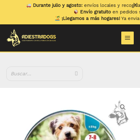
Ir
Durante julio y agosto:
envíos locales y recogidas los
al
Envío gratuito
en pedidos superi
contenido
¡Llegamos a más hogares!
Ya enviamos 
Main
Men
Rango
Seresto
de
cantidad
precios:
desde
33.99 €
hasta
35.99 €