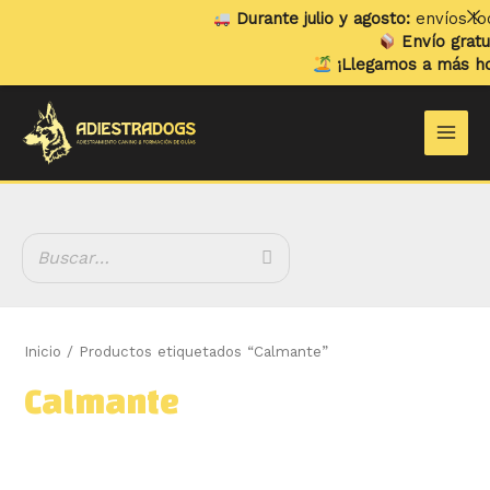
Ir
Durante julio y agosto:
envíos loca
al
Envío gratuit
contenido
¡Llegamos a más hog
B
Main
u
Men
s
c
a
r
Inicio
/ Productos etiquetados “Calmante”
Calmante