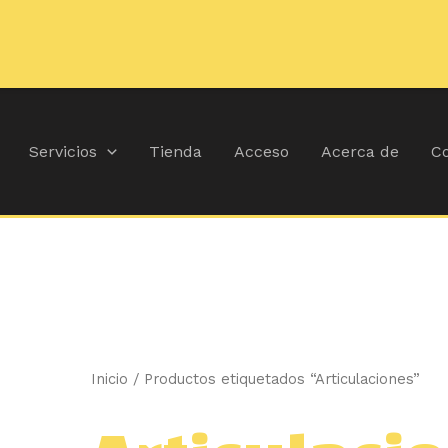
Ordenado
por
popularidad
Servicios
Tienda
Acceso
Acerca de
Co
Inicio
/ Productos etiquetados “Articulaciones”