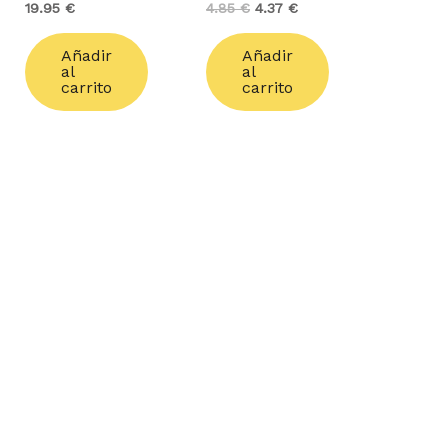
19.95
€
4.85
€
4.37
€
Añadir
Añadir
al
al
carrito
carrito