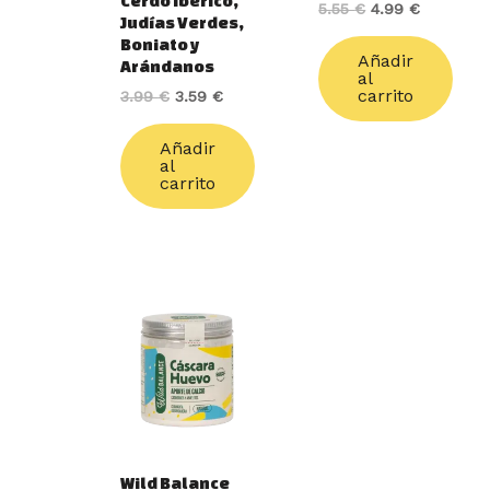
Cerdo Ibérico,
5.55
€
4.99
€
Judías Verdes,
Boniato y
Añadir
Arándanos
al
carrito
3.99
€
3.59
€
Añadir
al
carrito
Wild Balance