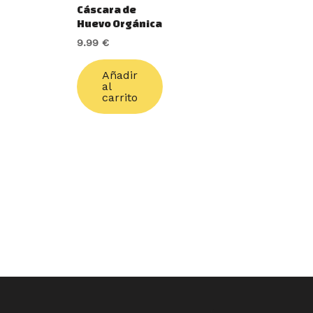
Cáscara de
Huevo Orgánica
9.99
€
Añadir
al
carrito