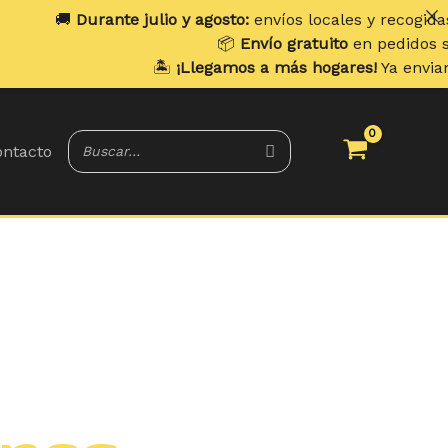
🚚
Durante julio y agosto:
envíos locales y recogidas los
l
📦
Envío gratuito
en pedidos superi
🏝️
¡Llegamos a más hogares!
Ya enviamos a
ntacto