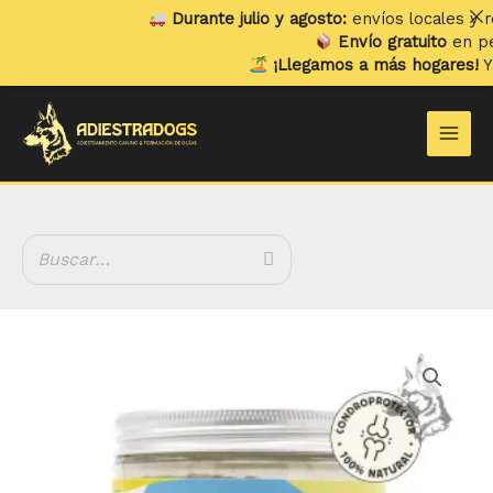
Ir
Durante julio y agosto:
envíos locales y recogid
al
Envío gratuito
en pedidos 
contenido
¡Llegamos a más hogares!
Ya envi
Main
Men
Wild
Balance
Articulaciones
de
Acero
cantidad