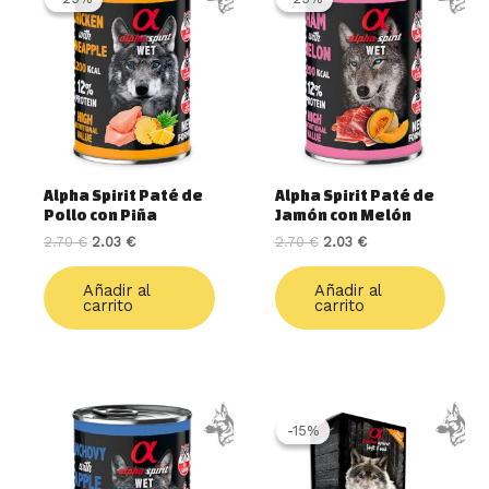
original
actual
original
actual
era:
es:
era:
es:
2.70 €.
2.03 €.
2.70 €.
2.03 €.
Alpha Spirit Paté de
Alpha Spirit Paté de
Pollo con Piña
Jamón con Melón
2.70
€
2.03
€
2.70
€
2.03
€
Añadir al
Añadir al
carrito
carrito
Rango
Este
de
produ
-15%
-15%
precios:
tiene
desde
múlti
2.50 €