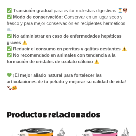
Transición gradual
para evitar molestias digestivas
Modo de conservación:
Conservar en un lugar seco y
fresco y para mejor conservación en recipientes herméticos.
No administrar en caso de enfermedades hepáticas
graves
Reducir el consumo en perritas y gatitas gestantes
No recomendado en animales con tendencia a la
formación de cristales de oxalato cálcico
¡El mejor aliado natural para fortalecer las
articulaciones de tu peludo y mejorar su calidad de vida!
Productos relacionados
El
El
El
El
precio
precio
precio
precio
-25%
-25%
-25%
-25%