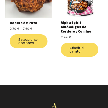
opciones
se
pueden
elegir
Alpha Spirit
Donuts de Pato
en
Albóndigas de
2.70
€
-
7.60
€
la
Cordero y Comino
página
2.99
€
de
Seleccionar
opciones
producto
Añadir al
carrito