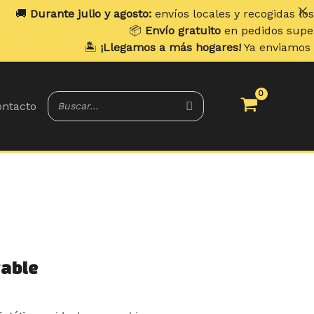
lio y agosto:
envíos locales y recogidas los
lunes
. Envíos 
📦
Envío gratuito
en pedidos superiores a
70 €
.
🏝️
¡Llegamos a más hogares!
Ya enviamos a
Portugal y Ba
ntacto
gable