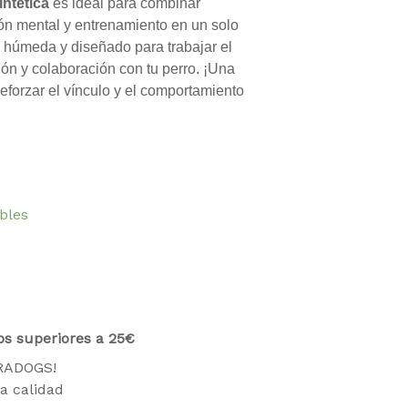
intética
es ideal para combinar
ción mental y entrenamiento en un solo
 húmeda y diseñado para trabajar el
ción y colaboración con tu perro. ¡Una
reforzar el vínculo y el comportamiento
ibles
os superiores a 25€
TRADOGS!
a calidad