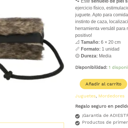
🐾 Este
señuelo de piel s
ejercicio físico, estimula
juguete. Apto para comida
instinto de caza, localiza
herramienta versátil para 
positivo!
📐
Tamaño:
6 × 20 cm
📏
Formato:
1 unidad
🟡
Dureza:
Media
Disponibilidad:
1 dispon
Añadir al carrito
Juguetes
,
Mordedores
Regalo seguro en pedid
¡Garantia de ADIES
Productos de primer