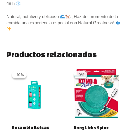
48 h
Natural, nutritivo y delicioso
. ¡Haz del momento de la
comida una experiencia especial con Natural Greatness!
Productos relacionados
El
El
El
El
precio
precio
precio
precio
-10%
-10%
-9%
-9%
original
actual
original
actual
era:
es:
era:
es:
1.99 €.
1.80 €.
21.99 €.
19.99 €.
Recambio Bolsas
Kong Licks Spinz