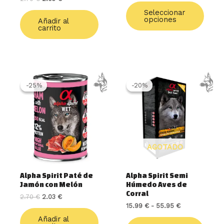
págin
de
Seleccionar
opciones
Añadir al
produ
carrito
El
El
Rango
Este
precio
precio
de
produ
-25%
-25%
-20%
-20%
original
actual
precios:
tiene
era:
es:
desde
múlti
2.70 €.
2.03 €.
15.99 €
varia
hasta
55.95 €
Las
opcio
AGOTADO
se
pued
elegir
Alpha Spirit Paté de
Alpha Spirit Semi
en
Jamón con Melón
Húmedo Aves de
la
Corral
2.70
€
2.03
€
págin
15.99
€
-
55.95
€
de
Añadir al
produ