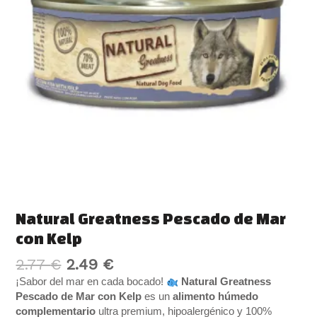
cantidad
Natural Greatness Pescado de Mar
con Kelp
2.77
€
2.49
€
¡Sabor del mar en cada bocado!
Natural Greatness
Pescado de Mar con Kelp
es un
alimento húmedo
complementario
ultra premium, hipoalergénico y 100%