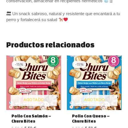
conservación, almacenar en recipientes herméticos
Un snack sabroso, natural y resistente que encantará a tu
perro y fortalecerá su salud
Productos relacionados
El
El
El
El
precio
precio
precio
precio
-15%
-15%
-15%
-15%
original
actual
original
actual
era:
es:
era:
es:
6.50 €.
5.50 €.
6.50 €.
5.50 €.
AGOTADO
AGOTADO
Pollo Con Salmón –
Pollo Con Queso –
Churu Bites
Churu Bites