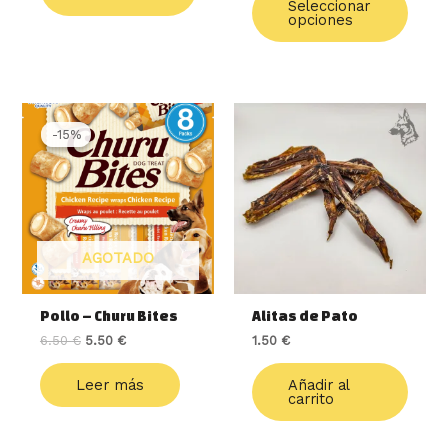
Seleccionar
opciones
El
El
precio
precio
-15%
-15%
original
actual
era:
es:
6.50 €.
5.50 €.
AGOTADO
Pollo – Churu Bites
Alitas de Pato
6.50
€
5.50
€
1.50
€
Leer más
Añadir al
carrito