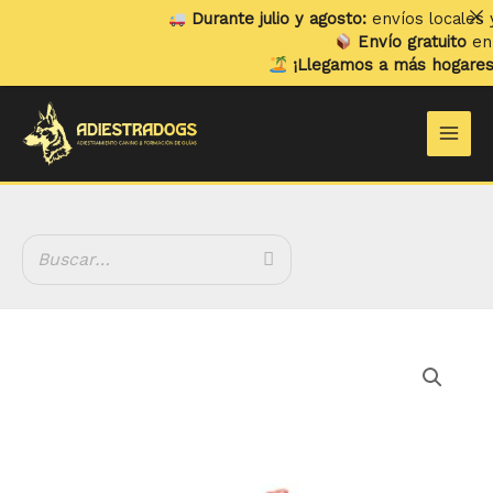
Ir
Durante julio y agosto:
envíos locales y r
al
Envío gratuito
en pe
contenido
¡Llegamos a más hogares!
Y
Main
Men
Peronés
de
Cerdo
cantidad