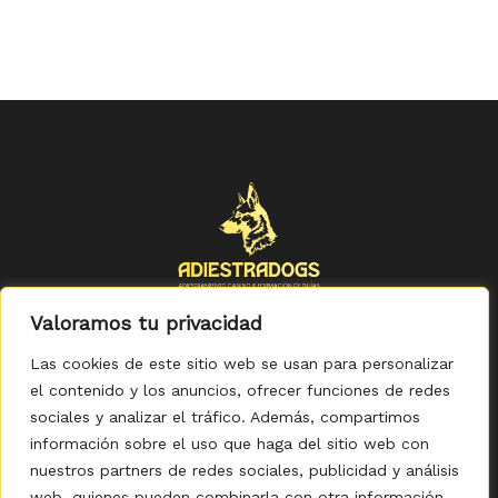
Valoramos tu privacidad
Las cookies de este sitio web se usan para personalizar
el contenido y los anuncios, ofrecer funciones de redes
sociales y analizar el tráfico. Además, compartimos
Política de Privacidad
-
Política de Cookies
-
Aviso legal
-
Accesibilidad
-
Condiciones Generales de Compra
información sobre el uso que haga del sitio web con
nuestros partners de redes sociales, publicidad y análisis
web, quienes pueden combinarla con otra información