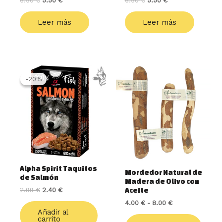
6.50
€
5.50
€
6.50
€
5.50
€
Leer más
Leer más
El
El
Rango
Este
precio
precio
de
produ
-20%
-20%
original
actual
precios:
tiene
era:
es:
desde
múlti
2.99 €.
2.40 €.
4.00 €
varia
hasta
8.00 €
Las
opcio
se
pued
elegir
Alpha Spirit Taquitos
en
Mordedor Natural de
de Salmón
Madera de Olivo con
la
2.99
€
2.40
€
Aceite
págin
de
4.00
€
-
8.00
€
Añadir al
produ
carrito