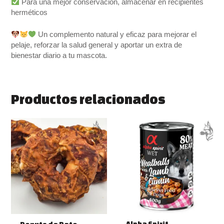
Para una mejor conservación, almacenar en recipientes
herméticos
Un complemento natural y eficaz para mejorar el
pelaje, reforzar la salud general y aportar un extra de
bienestar diario a tu mascota.
Productos relacionados
Rango
Este
de
producto
precios:
tiene
desde
múltiples
2.70 €
variantes.
hasta
7.60 €
Las
opciones
se
pueden
elegir