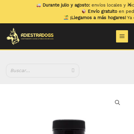
Ir
Durante julio y agosto:
envíos locales y recogidas
al
Envío gratuito
en pedidos s
contenido
¡Llegamos a más hogares!
Ya envia
Main
Men
Wild
Balance
Pelaje
Radiante
Cápsulas
Omega
3