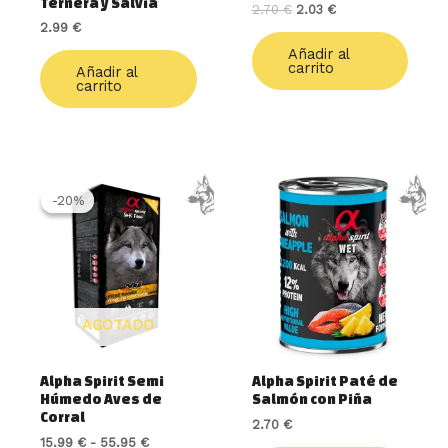
Ternera y Salvia
2.70
€
2.03
€
2.99
€
Añadir al
carrito
Añadir al
carrito
Rango
Este
de
producto
-20%
-20%
precios:
tiene
desde
múltiples
15.99 €
variantes.
hasta
55.95 €
Las
opciones
AGOTADO
se
pueden
elegir
Alpha Spirit Semi
Alpha Spirit Paté de
en
Húmedo Aves de
Salmón con Piña
la
Corral
2.70
€
página
15.99
€
-
55.95
€