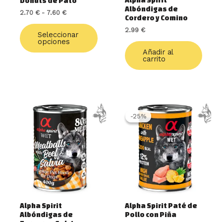
Alpha Spirit
Donuts de Pato
en
Albóndigas de
2.70
€
-
7.60
€
la
Cordero y Comino
página
2.99
€
de
Seleccionar
opciones
producto
Añadir al
carrito
El
El
precio
precio
-25%
-25%
original
actual
era:
es:
2.70 €.
2.03 €.
Alpha Spirit
Alpha Spirit Paté de
Albóndigas de
Pollo con Piña