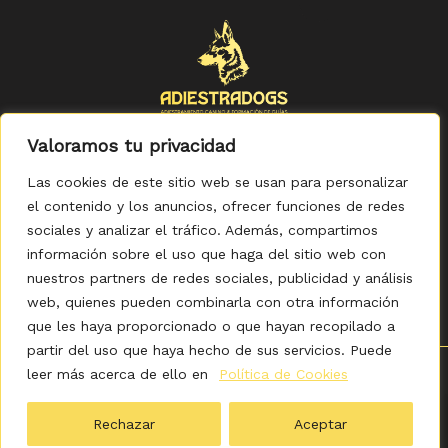
Valoramos tu privacidad
Las cookies de este sitio web se usan para personalizar
el contenido y los anuncios, ofrecer funciones de redes
sociales y analizar el tráfico. Además, compartimos
Política de Privacidad
-
Política de Cookies
-
Aviso legal
-
Accesibilidad
-
Condiciones Generales de Compra
información sobre el uso que haga del sitio web con
nuestros partners de redes sociales, publicidad y análisis
web, quienes pueden combinarla con otra información
que les haya proporcionado o que hayan recopilado a
partir del uso que haya hecho de sus servicios. Puede
leer más acerca de ello en
Política de Cookies
0
Copyright © 2026 ADIESTRADOGS - Tienda. Elaborado
por KITDIGITAL.
Rechazar
Aceptar