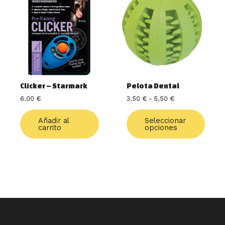
tiene
desde
múlti
3.50 €
varia
hasta
5.50 €
Las
opcio
se
pued
elegir
Clicker – Starmark
Pelota Dental
en
6.00
€
3.50
€
-
5.50
€
la
págin
de
Añadir al
Seleccionar
carrito
opciones
produ