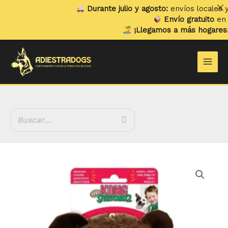
Ir
Durante julio y agosto:
envíos locales y re
al
Envío gratuito
en ped
contenido
¡Llegamos a más hogares!
Ya
Main
Men