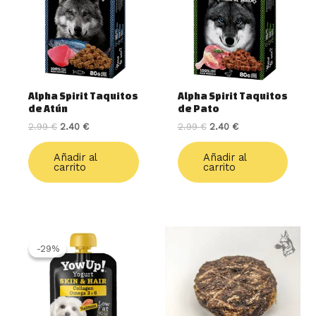
Alpha Spirit Taquitos
Alpha Spirit Taquitos
de Atún
de Pato
2.99
€
2.40
€
2.99
€
2.40
€
Añadir al
Añadir al
carrito
carrito
El
El
precio
precio
-29%
-29%
original
actual
era:
es:
2.10 €.
1.49 €.