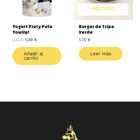
AGOTADO
Yogurt Piel y Pelo
Burger de Tripa
YowUp!
Verde
2.10
€
1.49
€
1.70
€
Añadir al
Leer más
carrito