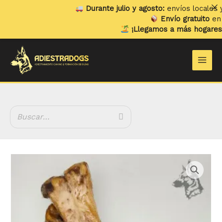
Ir
Durante julio y agosto:
envíos locales y re
al
Envío gratuito
en pedi
contenido
¡Llegamos a más hogares!
Ya 
Main
Men