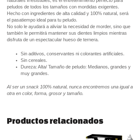
naturales irresistibles, es el entretenimiento perfecto para
peludos de todos los tamaños con mordidas exigentes.
Hecho con ingredientes de alta calidad y 100% natural, será
el pasatiempo ideal para tu peludo.
No solo le ayudará a aliviar la necesidad de morder, sino que
también le permitirá mantener sus dientes limpios mientras
disfruta de un espectacular hueso de ternera.
Sin aditivos, conservantes ni colorantes artificiales.
Sin cereales.
Dureza: Alta/ Tamaño de peludo: Medianos, grandes y
muy grandes.
Al ser un snack 100% natural, nunca encontremos una igual a
otra en color, forma, grosor y tamaño.
Productos relacionados
El
El
El
El