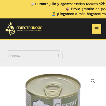
Ir
Durante julio y agosto:
envíos locales y recog
al
Envío gratuito
en pedido
contenido
¡Llegamos a más hogares!
Ya en
Main
Men
Rango
Gustav
de
Ciervo
precios:
cantidad
desde
2.99 €
hasta
4.99 €