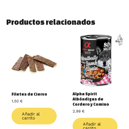
Productos relacionados
Alpha Spirit
Filetes de Ciervo
Albóndigas de
1.50
€
Cordero y Comino
2.99
€
Añadir al
carrito
Añadir al
carrito