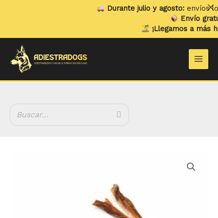
Ir
Durante julio y agosto:
envíos loca
al
Envío gratuit
contenido
¡Llegamos a más hog
Main
Men
Filetes
de
Boquerón
cantidad