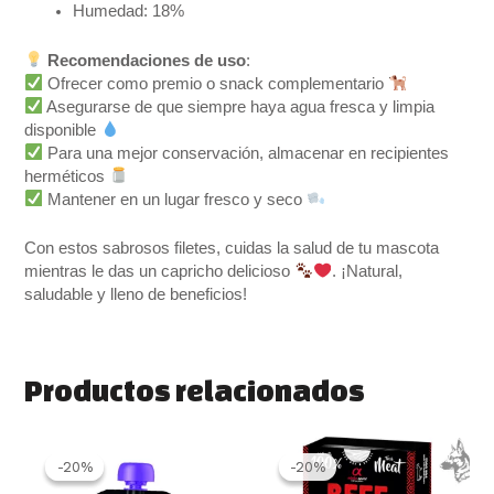
Humedad: 18%
Recomendaciones de uso
:
Ofrecer como premio o snack complementario
Asegurarse de que siempre haya agua fresca y limpia
disponible
Para una mejor conservación, almacenar en recipientes
herméticos
Mantener en un lugar fresco y seco
Con estos sabrosos filetes, cuidas la salud de tu mascota
mientras le das un capricho delicioso
. ¡Natural,
saludable y lleno de beneficios!
Productos relacionados
El
El
El
El
precio
precio
precio
precio
-20%
-20%
-20%
-20%
original
actual
original
actual