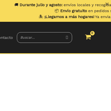
🚚
Durante julio y agosto:
envíos locales y recogidas los
📦
Envío gratuito
en pedidos super
🏝️
¡Llegamos a más hogares!
Ya enviamos 
ntacto