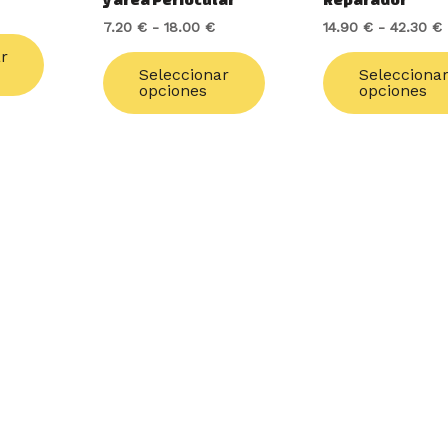
en
en
7.20
€
-
18.00
€
14.90
€
-
42.30
€
la
la
página
página
ar
Seleccionar
Selecciona
de
de
opciones
opciones
producto
producto