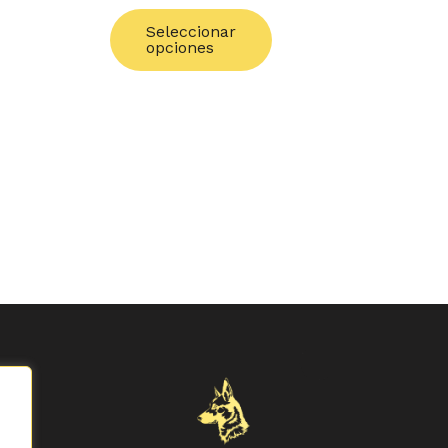
la
página
Seleccionar
opciones
de
producto