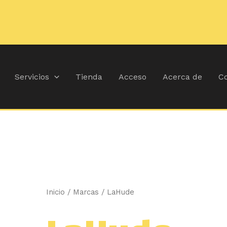
Ordenado
por
popularidad
Servicios
Tienda
Acceso
Acerca de
Co
Inicio
/ Marcas / LaHude