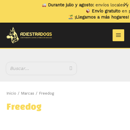
Ir
Durante julio y agosto:
envíos locales y rec
al
Envío gratuito
en pedi
contenido
¡Llegamos a más hogares!
Ya 
B
Main
u
Men
s
c
a
r
Inicio
/ Marcas / Freedog
Freedog